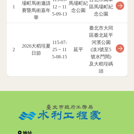
場町馬術邀請
馬場町紀
1
12 ~ 11
區馬場町紀
賽暨馬術嘉年
念公園
5-09-13
念公園
華
臺北市大同
區臺北延平
115-07-
河濱公園
2026大稻埕夏
2
25 ~ 11
延平
(淡3號至5
日節
5-08-15
號水門間)
及大稻埕碼
頭
:::
地址