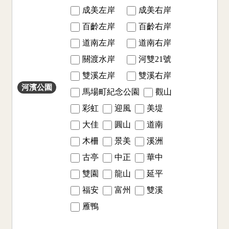
成美左岸
成美右岸
百齡左岸
百齡右岸
道南左岸
道南右岸
關渡水岸
河雙21號
雙溪左岸
雙溪右岸
河濱公園
馬場町紀念公園
觀山
彩虹
迎風
美堤
大佳
圓山
道南
木柵
景美
溪洲
古亭
中正
華中
雙園
龍山
延平
福安
富州
雙溪
雁鴨