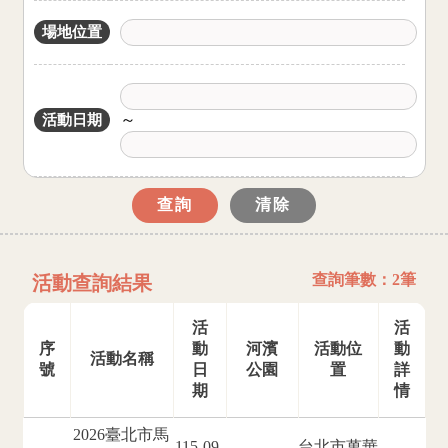
場地位置
～
活動日期
查詢筆數：
2
筆
活動查詢結果
活
活
序
動
河濱
活動位
動
活動名稱
號
日
公園
置
詳
期
情
2026臺北市馬
115-09-
台北市萬華