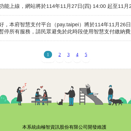
1
2
3
4
5
:::
本系統由極智資訊股份有限公司開發維護